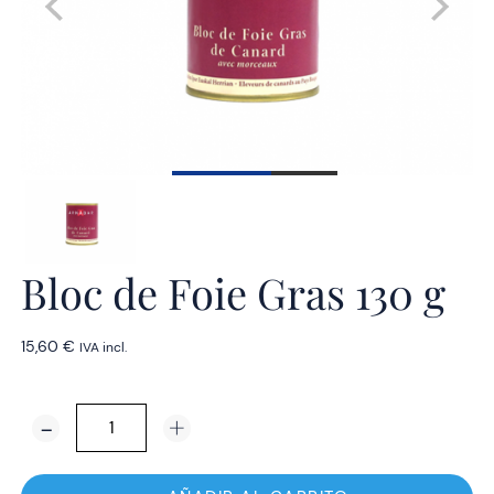
Bloc de Foie Gras 130 g
15,60
€
IVA incl.
Bloc
de