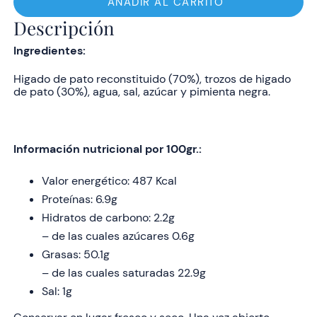
Foie
AÑADIR AL CARRITO
Gras
Descripción
130
Ingredientes:
g
cantidad
Higado de pato reconstituido (70%), trozos de higado
de pato (30%), agua, sal, azúcar y pimienta negra.
Información nutricional por 100gr.:
Valor energético: 487 Kcal
Proteínas: 6.9g
Hidratos de carbono: 2.2g
– de las cuales azúcares 0.6g
Grasas: 50.1g
– de las cuales saturadas 22.9g
Sal: 1g