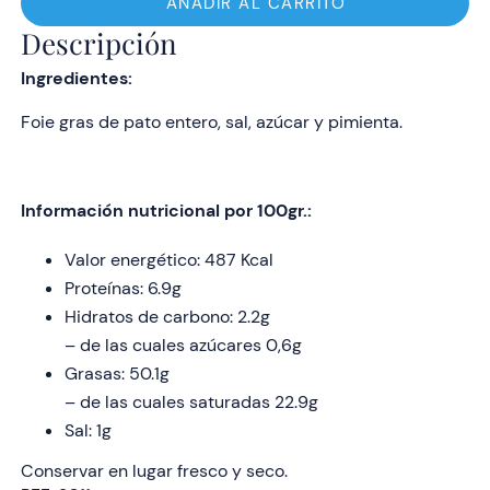
Entero
AÑADIR AL CARRITO
200gr
Descripción
cantidad
Ingredientes:
Foie gras de pato entero, sal, azúcar y pimienta.
Información nutricional por 100gr.:
Valor energético: 487 Kcal
Proteínas: 6.9g
Hidratos de carbono: 2.2g
– de las cuales azúcares 0,6g
Grasas: 50.1g
– de las cuales saturadas 22.9g
Sal: 1g
Conservar en lugar fresco y seco.