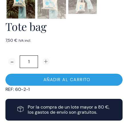
Tote bag
7,50
€
IVA incl.
Tote
bag
cantidad
AÑADIR AL CARRITO
REF:
60-2-1
Por la compra de un lote mayor a 80 €,
los gastos de envío son gratuitos.