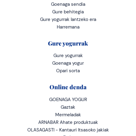
Goenaga sendia
Gure behitegia
Gure yogurrak lantzeko era
Harremana
Gure yogurrak
Gure yogurrak
Goenaga yogur
Opari sorta
Online denda
GOENAGA YOGUR
Gaztak
Mermeladak
ARNABAR Ahate produktuak
OLASAGASTI - Kantauri Itsasoko jakiak