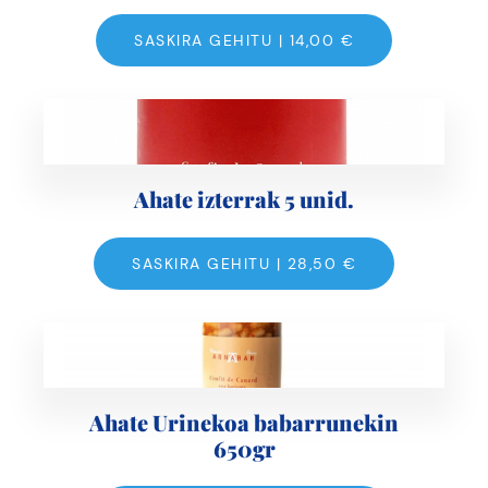
SASKIRA GEHITU |
14,00
€
Ahate izterrak 5 unid.
SASKIRA GEHITU |
28,50
€
Ahate Urinekoa babarrunekin
650gr