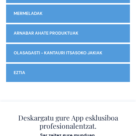
MERMELADAK
ARNABAR AHATE PRODUKTUAK
OLASAGASTI - KANTAURI ITSASOKO JAKIAK
EZTIA
Deskargatu gure App esklusiboa
profesionalentzat.
Sar zaitez gure munduan.