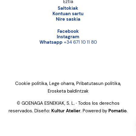
Eztia
Saltokiak
Kontuan sartu
Nire saskia
Facebook
Instagram
Whatsapp
+34 671 10 11 80
Cookie politika, Lege oharra, Pribatutasun politika,
Erosketa baldintzak
© GOENAGA ESNEKIAK, S. L. · Todos los derechos
reservados. Diseño:
Kultur Atelier
. Powered by
Pomatio
.