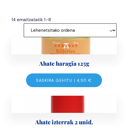
14 emaitzatatik 1–8
Ahate haragia 125g
SASKIRA GEHITU |
4,50
€
Ahate izterrak 2 unid.