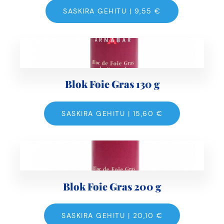
SASKIRA GEHITU |
9,55
€
Blok Foie Gras 130 g
SASKIRA GEHITU |
15,60
€
Blok Foie Gras 200 g
SASKIRA GEHITU |
20,10
€