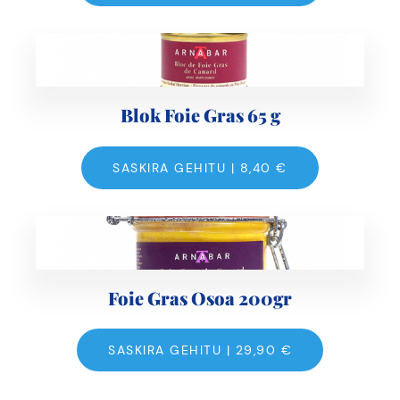
Blok Foie Gras 65 g
SASKIRA GEHITU |
8,40
€
Foie Gras Osoa 200gr
SASKIRA GEHITU |
29,90
€