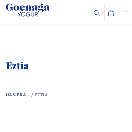
Eztia
HASIERA
-
EZTIA