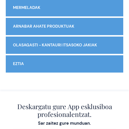
MERMELADAK
ARNABAR AHATE PRODUKTUAK
OLASAGASTI - KANTAURI ITSASOKO JAKIAK
EZTIA
Deskargatu gure App esklusiboa
profesionalentzat.
Sar zaitez gure munduan.