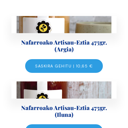
Nafarroako Artisau-Eztia 475gr.
(Argia)
SASKIRA GEHITU |
10,65
€
Nafarroako Artisau-Eztia 475gr.
(Iluna)