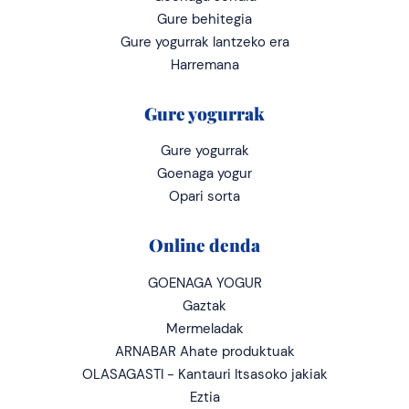
Gure behitegia
Gure yogurrak lantzeko era
Harremana
Gure yogurrak
Gure yogurrak
Goenaga yogur
Opari sorta
Online denda
GOENAGA YOGUR
Gaztak
Mermeladak
ARNABAR Ahate produktuak
OLASAGASTI - Kantauri Itsasoko jakiak
Eztia