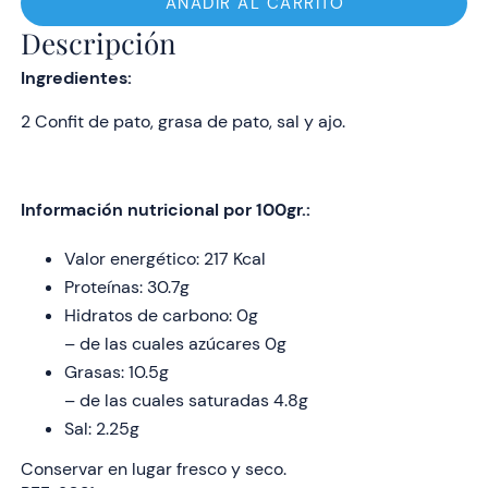
Pato
AÑADIR AL CARRITO
2
Descripción
unid.
Ingredientes:
cantidad
2 Confit de pato, grasa de pato, sal y ajo.
Información nutricional por 100gr.:
Valor energético: 217 Kcal
Proteínas: 30.7g
Hidratos de carbono: 0g
– de las cuales azúcares 0g
Grasas: 10.5g
– de las cuales saturadas 4.8g
Sal: 2.25g
Conservar en lugar fresco y seco.