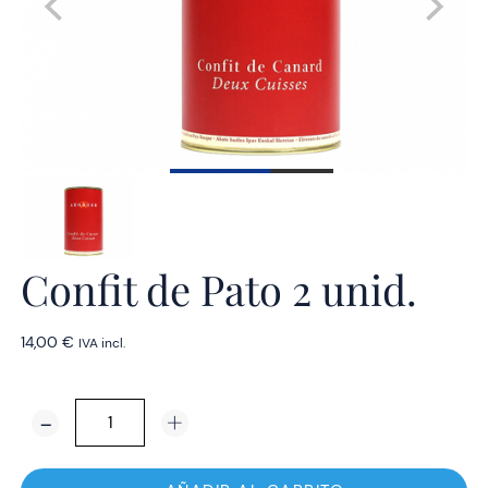
Confit de Pato 2 unid.
14,00
€
IVA incl.
Confit
de