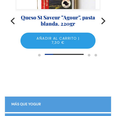
.
Queso St Saveur "Agour", pasta
blanda. 220gr
AÑADIR AL CARRITO |
7,30
€
MÁS QUE YOGUR